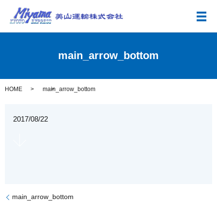
メ
main_arrow_bottom
HOME
main_arrow_bottom
2017/08/22
main_arrow_bottom