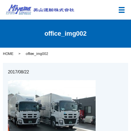
メ
office_img002
HOME
office_img002
2017/08/22