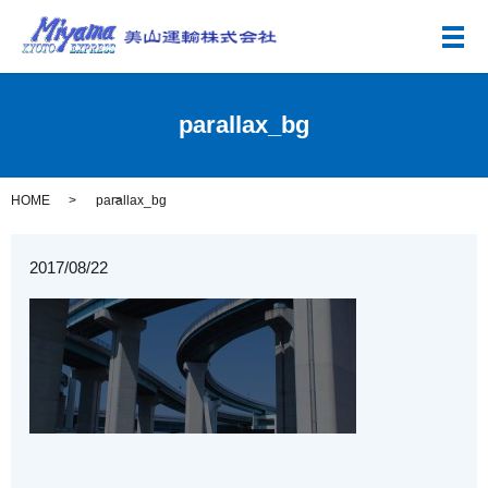
メ
parallax_bg
HOME
parallax_bg
2017/08/22