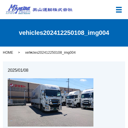
メ
vehicles202412250108_img004
HOME
vehicles202412250108_img004
2025/01/08